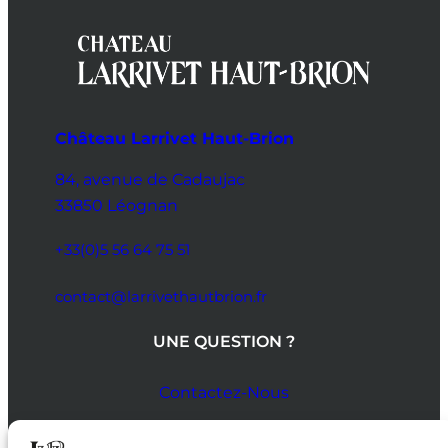
Château Larrivet Haut-Brion
84, avenue de Cadaujac
33850 Léognan
+33(0)5 56 64 75 51
contact@larrivethautbrion.fr
UNE QUESTION ?
Contactez-Nous