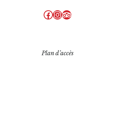
Facebook
Instagram
tripadvisor
Plan d’accès