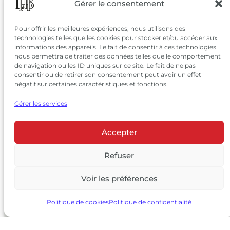
SUIVEZ-NOUS
Gérer le consentement
SUR LES RÉSEAUX
Pour offrir les meilleures expériences, nous utilisons des
technologies telles que les cookies pour stocker et/ou accéder aux
informations des appareils. Le fait de consentir à ces technologies
nous permettra de traiter des données telles que le comportement
de navigation ou les ID uniques sur ce site. Le fait de ne pas
consentir ou de retirer son consentement peut avoir un effet
négatif sur certaines caractéristiques et fonctions.
Gérer les services
Accepter
© 2026 Château Larrivet Haut-Brion |
Mentions légales
|
Politique de confidentialité
Refuser
|
CGV
Voir les préférences
L’ABUS D’ALCOOL EST DANGEREUX POUR LA SANTÉ, À
CONSOMMER AVEC MODÉRATION
Politique de cookies
Politique de confidentialité