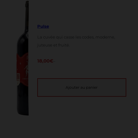
Pulse
La cuvée qui casse les codes, moderne,
juteuse et fruité.
18,00
€
–
Ajouter au panier