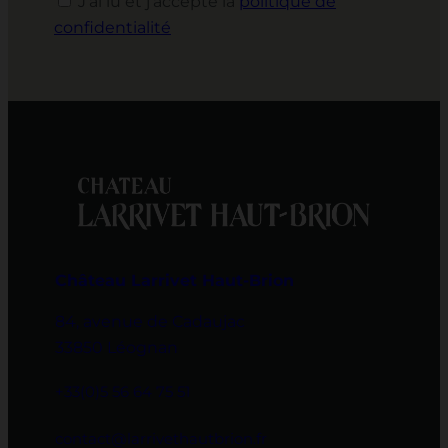
J’ai lu et j’accepte la
politique de
confidentialité
Château Larrivet Haut-Brion
84, avenue de Cadaujac
33850 Léognan
+33(0)5 56 64 75 51
contact@larrivethautbrion.fr